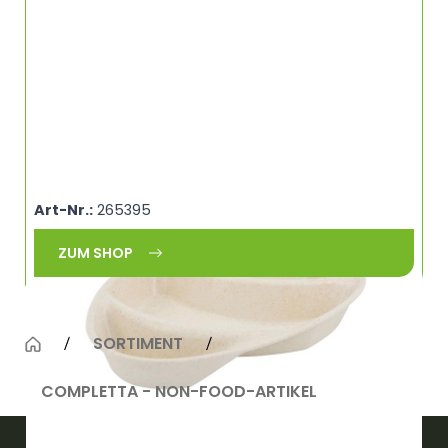
Mehrweg-Menü-Teller Häppy Plate,
27,5x20x3,5cm, 3Kammern, Cashew/creme-
weiß COMPLETTA ÖKO 0836S42225086 (AVB)
Art-Nr.:
265395
ZUM SHOP
SORTIMENT
COMPLETTA - NON-FOOD-ARTIKEL