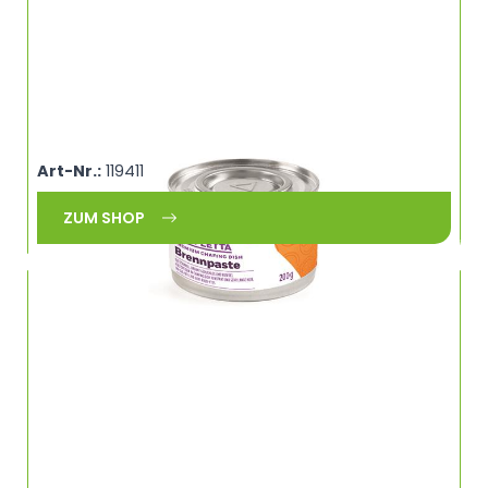
Brennpaste UN 1325 Brenndauer 3 Stunden
COMPLETTA 194263
Art-Nr.:
119411
ZUM SHOP