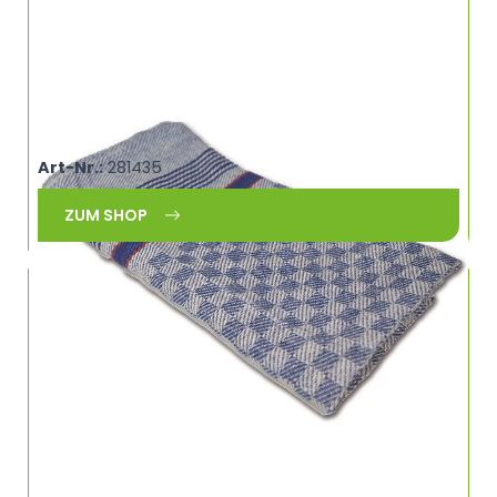
Grubentuch 45x90cm COMPLETTA 620410SB
Art-Nr.:
281435
ZUM SHOP