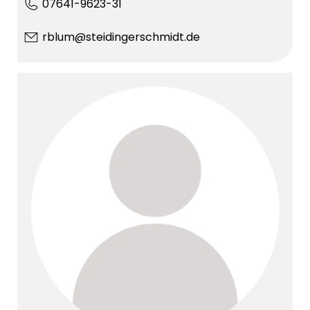
07641-9623-31
rblum@steidingerschmidt.de