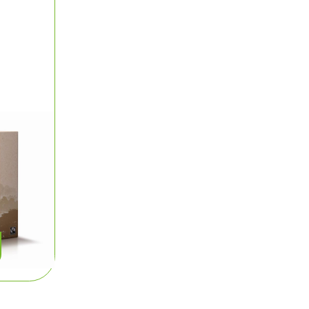
fee
ade
7