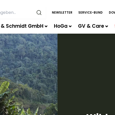
NEWSLETTER
SERVICE-BUND
DO
r & Schmidt GmbH
HoGa
GV & Care