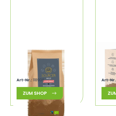
SOURCER Bio Wildkaffee
SOURCE
Caffé Crema ganze Bohne,
Kapsel
100% Arabica Fairtrade
SOURC
SOURCER WILD 460523
Art-Nr.:
118908
Art-Nr.
ZUM SHOP
ZU