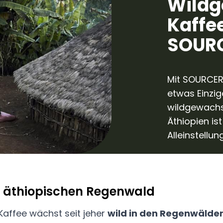
Wildg
Kaffe
SOURC
Mit SOURCER
etwas Einzig
wildgewachs
Äthiopien is
Alleinstellu
 äthiopischen Regenwald
affee wächst seit jeher
wild in den Regenwälder