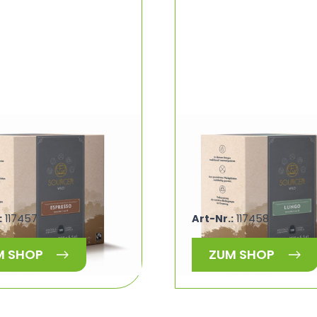
R Bio Wildkaffee
SOURCER Bio Wildkaf
n Espresso Fairtrade
Kapseln Lungo Fairtr
ER WILD 460516
SOURCER WILD 46051
:
117457
Art-Nr.:
117458
M SHOP
ZUM SHOP